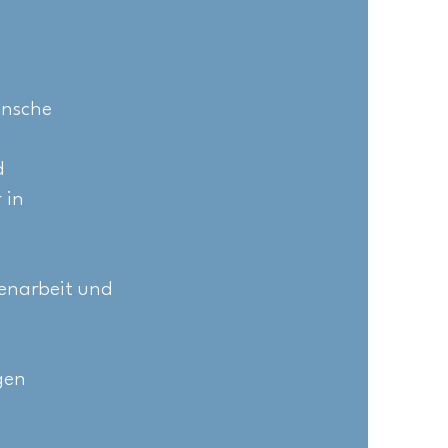
ünsche
d
 in
enarbeit und
gen