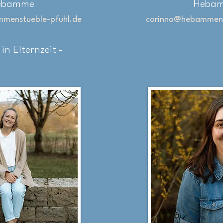
ebamme
Heba
mmenstueble-pfuhl.de
corinna@hebammens
 in Elternzeit -