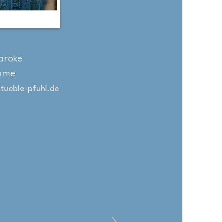
aroke
mme
ueble-pfuhl.de