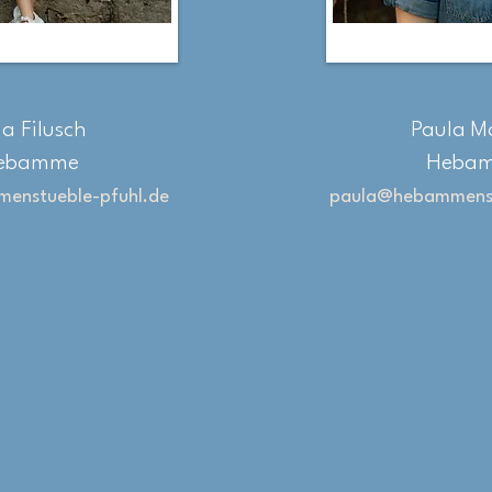
ia Filusch
Paula M
ebamme
Heba
menstueble-pfuhl.de
paula@hebammenst