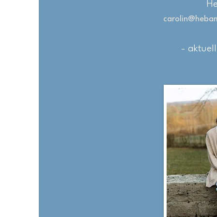
H
carolin@heba
- aktuell