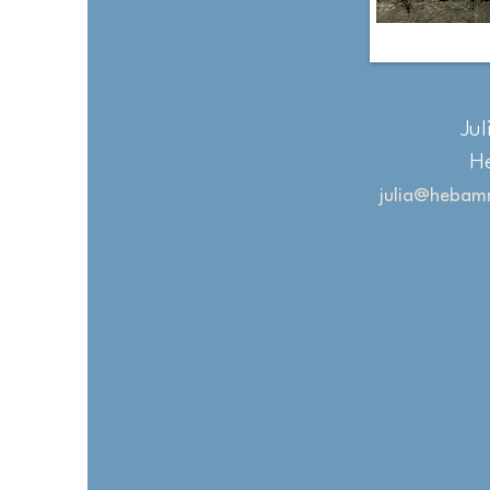
Jul
H
julia@hebam